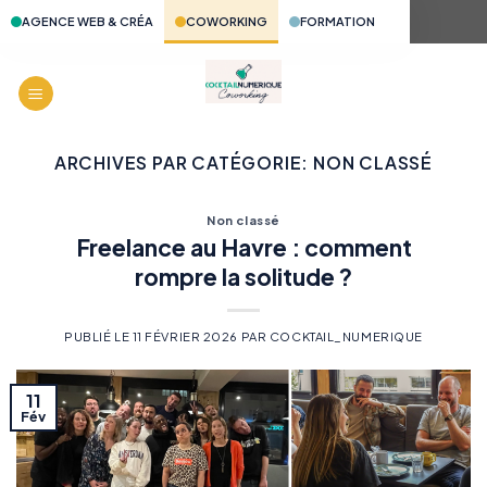
Passer
AGENCE WEB & CRÉA
COWORKING
FORMATION
au
contenu
ARCHIVES PAR CATÉGORIE:
NON CLASSÉ
Non classé
Freelance au Havre : comment
rompre la solitude ?
PUBLIÉ LE
11 FÉVRIER 2026
PAR
COCKTAIL_NUMERIQUE
11
Fév